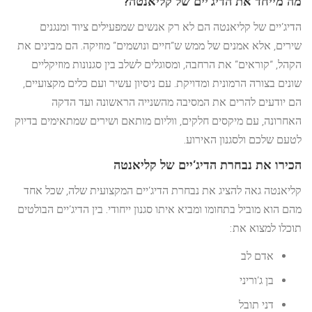
מה מייחד את הדיג’יים של קליאנטה?
הדיג’יים של קליאנטה הם לא רק אנשים שמפעילים ציוד ומנגנים
שירים, אלא אמנים של ממש ש”חיים ונושמים” מוזיקה. הם מבינים את
הקהל, “קוראים” את הרחבה, ומסוגלים לשלב בין סגנונות מוזיקליים
שונים בצורה הרמונית ומדויקת. עם ניסיון עשיר ועם כלים מקצועיים,
הם יודעים להרים את המסיבה מהשנייה הראשונה ועד הדקה
האחרונה, עם מיקסים חלקים, ווליום מותאם ושירים שמתאימים בדיוק
לטעם שלכם ולסגנון האירוע.
הכירו את נבחרת הדיג’יים של קליאנטה
קליאנטה גאה להציג את נבחרת הדיג’יים המקצועית שלה, שכל אחד
מהם הוא מוביל בתחומו ומביא איתו סגנון ייחודי. בין הדיג’יים הבולטים
תוכלו למצוא את:
אדם לב
בן ג’וריני
דני תובל