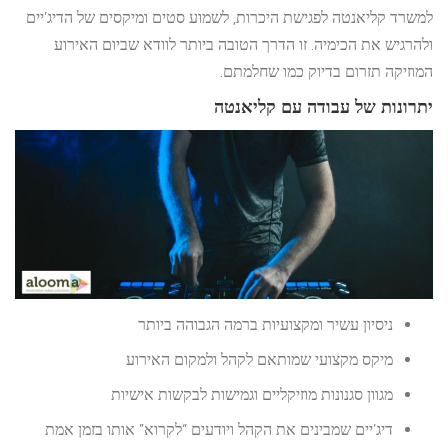
למשרד קליאנטה לפגישת היכרות, לשמוע סטים ומיקסים של הדיג’יים
ולהרגיש את הכימיה. זו הדרך הטובה ביותר לוודא שביום האירוע
המוזיקה תזרום בדיוק כמו שחלמתם.
יתרונות של עבודה עם קליאנטה
ניסיון עשיר ומקצועיות ברמה הגבוהה ביותר
מיקס מקצועי שמותאם לקהל ולמקום האירוע
מגוון סגנונות מוזיקליים וגמישות לבקשות אישיות
דיג’יים שמבינים את הקהל ויודעים “לקרוא” אותו בזמן אמת